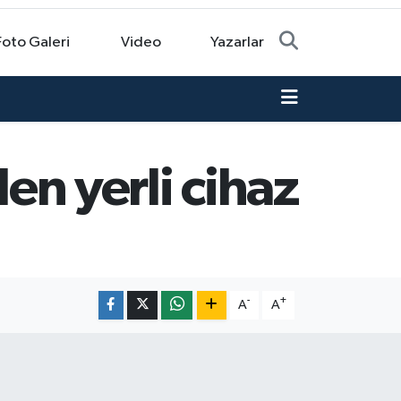
Foto Galeri
Video
Yazarlar
len yerli cihaz
-
+
A
A