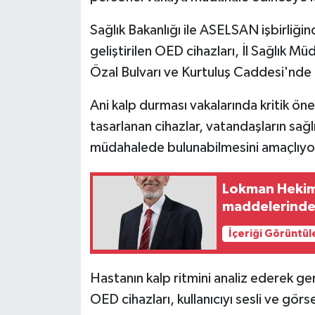
Sağlık Bakanlığı ile ASELSAN işbirliğin
geliştirilen OED cihazları, İl Sağlık M
Özal Bulvarı ve Kurtuluş Caddesi'nde
Ani kalp durması vakalarında kritik öne
tasarlanan cihazlar, vatandaşların sağlı
müdahalede bulunabilmesini amaçlıyo
Lokman Hekim 
maddelerinde g
İçeriği Görüntül
Hastanın kalp ritmini analiz ederek g
OED cihazları, kullanıcıyı sesli ve gör