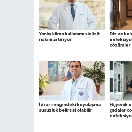
Yanlış klima kullanımı sinüzit
Diz ve kal
riskini artırıyor
enfeksiyo
çözümler 
İdrar rengindeki koyulaşma
Hijyenik 
susuzluk belirtisi olabilir
gıdalar ç
enfeksiyo