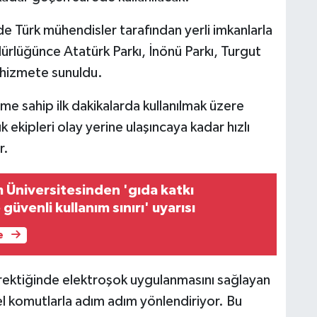
de Türk mühendisler tarafından yerli imkanlarla
üdürlüğünce Atatürk Parkı, İnönü Parkı, Turgut
 hizmete sunuldu.
me sahip ilk dakikalarda kullanılmak üzere
k ekipleri olay yerine ulaşıncaya kadar hızlı
r.
Üniversitesinden 'gıda katkı
üvenli kullanım sınırı' uyarısı
e
erektiğinde elektroşok uygulanmasını sağlayan
sel komutlarla adım adım yönlendiriyor. Bu