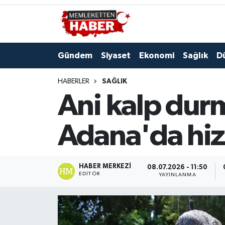
Gündem
Siyaset
Ekonomi
Sağlık
D
HABERLER
SAĞLIK
Ani kalp durma
Adana'da hi
HABER MERKEZI
08.07.2026 - 11:50
EDITÖR
YAYINLANMA