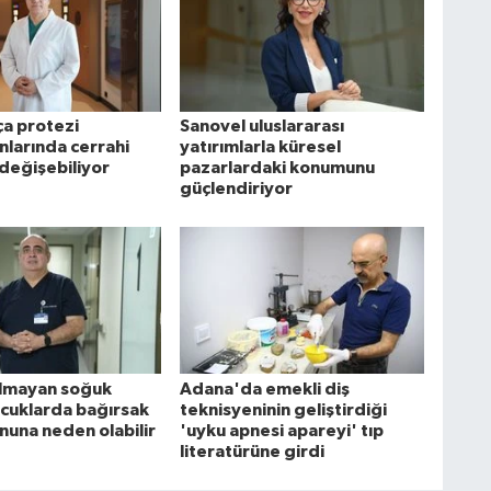
ça protezi
Sanovel uluslararası
nlarında cerrahi
yatırımlarla küresel
değişebiliyor
pazarlardaki konumunu
güçlendiriyor
olmayan soğuk
Adana'da emekli diş
ocuklarda bağırsak
teknisyeninin geliştirdiği
nuna neden olabilir
'uyku apnesi apareyi' tıp
literatürüne girdi