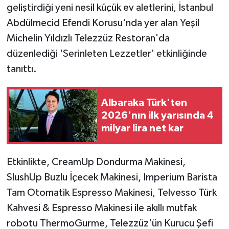
geliştirdiği yeni nesil küçük ev aletlerini, İstanbul
Abdülmecid Efendi Korusu'nda yer alan Yeşil
Michelin Yıldızlı Telezzüz Restoran'da
düzenlediği 'Serinleten Lezzetler' etkinliğinde
tanıttı.
Albaraka Türk'ten
2026'nın ilk yarısında 4
milyar lira net kar
Etkinlikte, CreamUp Dondurma Makinesi,
SlushUp Buzlu İçecek Makinesi, Imperium Barista
Tam Otomatik Espresso Makinesi, Telvesso Türk
Kahvesi & Espresso Makinesi ile akıllı mutfak
robotu ThermoGurme, Telezzüz'ün Kurucu Şefi