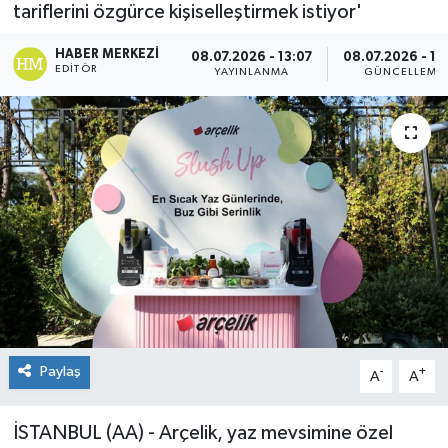
tariflerini özgürce kişiselleştirmek istiyor'
HABER MERKEZI
08.07.2026 - 13:07
08.07.2026 - 13
EDITÖR
YAYINLANMA
GÜNCELLEME
Paylaş
-
+
A
A
İSTANBUL (AA) - Arçelik, yaz mevsimine özel