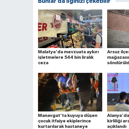
Bunlar da ilginizi çekebilir
Malatya'da mevzuata aykırı
Arsuz ilç
işletmelere 544 bin liralık
mağazasın
ceza
söndürül
Manavgat'ta kuyuya düşen
Alanya'da
çocuk itfaiye ekiplerince
kirliliği a
kurtarılarak hastaneye
açıklandı