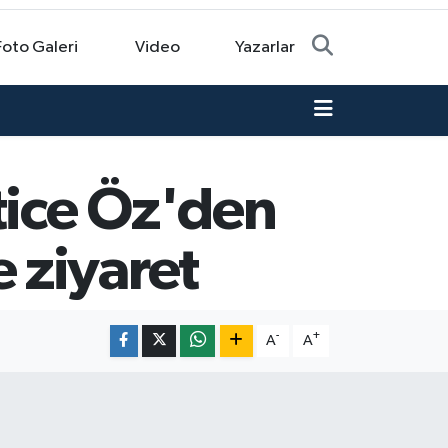
Foto Galeri
Video
Yazarlar
tice Öz'den
 ziyaret
-
+
A
A