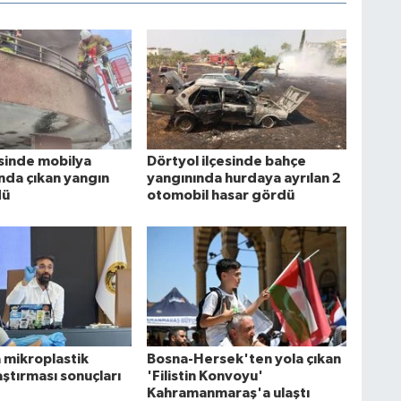
esinde mobilya
Dörtyol ilçesinde bahçe
da çıkan yangın
yangınında hurdaya ayrılan 2
dü
otomobil hasar gördü
 mikroplastik
Bosna-Hersek'ten yola çıkan
raştırması sonuçları
'Filistin Konvoyu'
Kahramanmaraş'a ulaştı