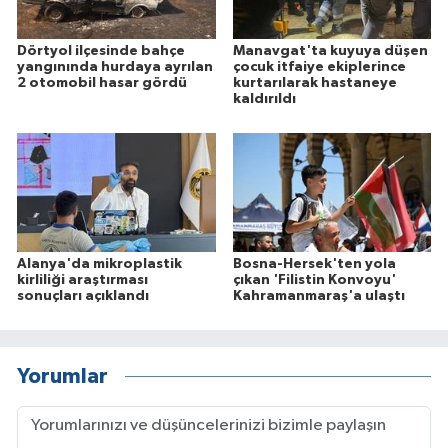
Dörtyol ilçesinde bahçe
Manavgat'ta kuyuya düşen
yangınında hurdaya ayrılan
çocuk itfaiye ekiplerince
2 otomobil hasar gördü
kurtarılarak hastaneye
kaldırıldı
Alanya'da mikroplastik
Bosna-Hersek'ten yola
kirliliği araştırması
çıkan 'Filistin Konvoyu'
sonuçları açıklandı
Kahramanmaraş'a ulaştı
Yorumlar