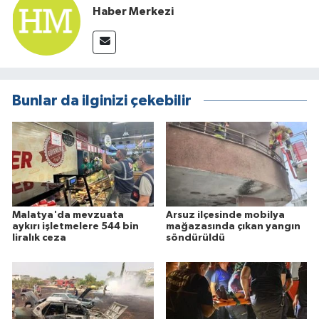
Haber Merkezi
Bunlar da ilginizi çekebilir
Malatya'da mevzuata
Arsuz ilçesinde mobilya
aykırı işletmelere 544 bin
mağazasında çıkan yangın
liralık ceza
söndürüldü