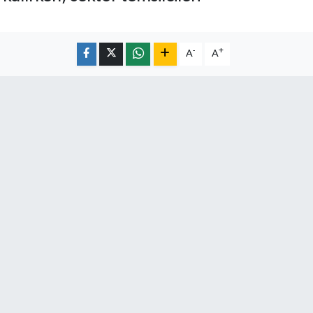
-
+
A
A