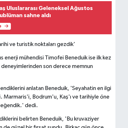
ş Uluslararası Geleneksel Ağustos
ublüman sahne aldı
e
rihi ve turistik noktaları gezdik'
 Rus enerji mühendisi Timofei Beneduik ise ilk kez
erek, deneyimlerinden son derece memnun
lendiklerini anlatan Beneduik, 'Seyahatin en ilgi
di. Marmaris'i, Bodrum'u, Kaş'ı ve tarihiyle öne
 beğendik.' dedi.
iklerini belirten Beneduik, 'Bu kruvaziyer
n de güzel bir fırsat sundu. Birkaç gün önce