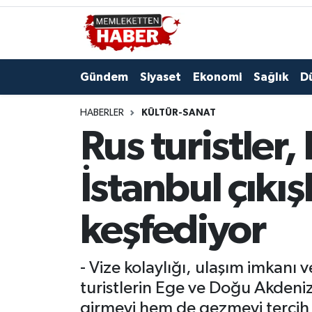
Gündem
Siyaset
Ekonomi
Sağlık
D
HABERLER
KÜLTÜR-SANAT
Rus turistler,
İstanbul çıkış
keşfediyor
- Vize kolaylığı, ulaşım imkanı v
turistlerin Ege ve Doğu Akdeniz r
girmeyi hem de gezmeyi tercih 