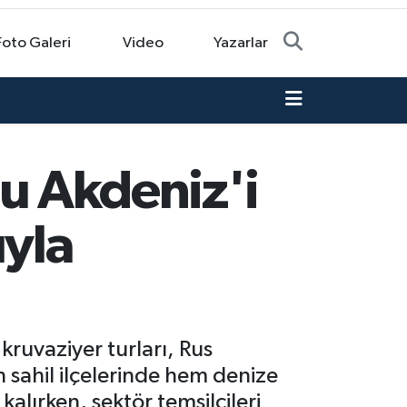
Foto Galeri
Video
Yazarlar
ğu Akdeniz'i
ıyla
 kruvaziyer turları, Rus
in sahil ilçelerinde hem denize
lırken, sektör temsilcileri