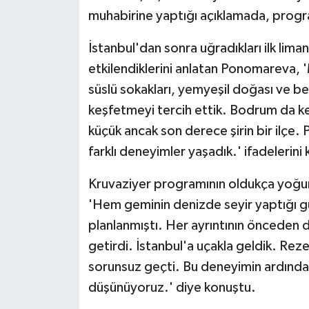
muhabirine yaptığı açıklamada, progra
İstanbul'dan sonra uğradıkları ilk lima
etkilendiklerini anlatan Ponomareva, '
süslü sokakları, yemyeşil doğası ve bey
keşfetmeyi tercih ettik. Bodrum da k
küçük ancak son derece şirin bir ilçe.
farklı deneyimler yaşadık.' ifadelerini 
Kruvaziyer programının oldukça yoğun 
'Hem geminin denizde seyir yaptığı gü
planlanmıştı. Her ayrıntının önceden d
getirdi. İstanbul'a uçakla geldik. Re
sorunsuz geçti. Bu deneyimin ardından
düşünüyoruz.' diye konuştu.