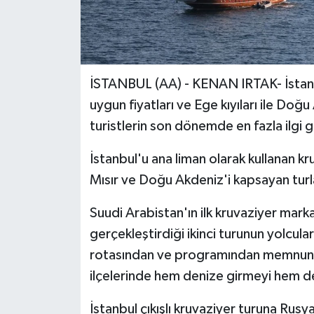
İSTANBUL (AA) - KENAN IRTAK- İstanbul 
uygun fiyatları ve Ege kıyıları ile Doğ
turistlerin son dönemde en fazla ilgi g
İstanbul'u ana liman olarak kullanan kru
Mısır ve Doğu Akdeniz'i kapsayan turla
Suudi Arabistan'ın ilk kruvaziyer mar
gerçekleştirdiği ikinci turunun yolcula
rotasından ve programından memnun kal
ilçelerinde hem denize girmeyi hem de
İstanbul çıkışlı kruvaziyer turuna Ru