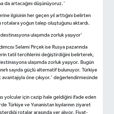
aha da artacağını düşünüyoruz.'
ine ilgisinin her geçen yıl arttığını belirten
an rotalara yoğun talep oluştuğunu aktardı.
k destinasyona ulaşımda zorluk yaşıyor'
ımcısı Selami Pirçek ise Rusya pazarında
in tatil tercihlerini değiştirdiğini belirterek,
 destinasyona ulaşımda zorluk yaşıyor. Bugün
ırlı sayıda güçlü alternatif bulunuyor. Türkiye
yat avantajıyla öne çıkıyor.' değerlendirmesinde
Rus yolcular için cazip hale geldiğini ifade eden
de Türkiye ve Yunanistan kıyılarının ziyaret
sterdiği rotalar arasında yer alıyor. Fiyat-