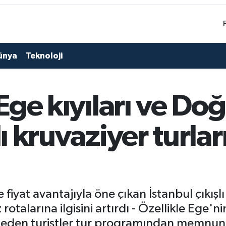
ünya
Teknoloji
 Ege kıyıları ve Do
lı kruvaziyer turlar
e fiyat avantajıyla öne çıkan İstanbul çıkışlı
otalarına ilgisini artırdı - Özellikle Ege'n
eden turistler tur programından memnun ka