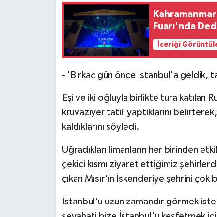
Kahramanmara
Fuarı'nda Ded
İçeriği Görüntül
- 'Birkaç gün önce İstanbul'a geldik, ta
Eşi ve iki oğluyla birlikte tura katılan
kruvaziyer tatili yaptıklarını belirt
kaldıklarını söyledi.
Uğradıkları limanların her birinden etki
çekici kısmı ziyaret ettiğimiz şehirler
çıkan Mısır'ın İskenderiye şehrini çok
İstanbul'u uzun zamandır görmek isted
seyahati bize İstanbul'u keşfetmek içi