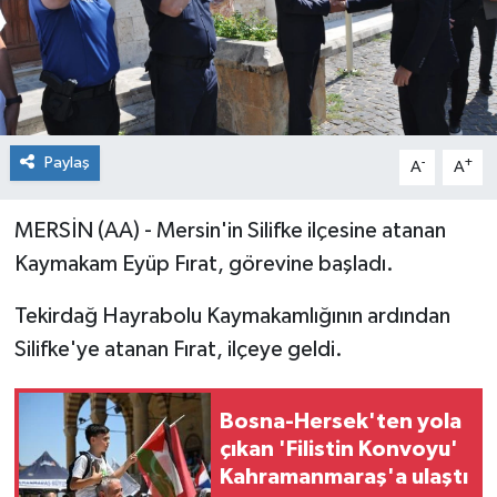
Paylaş
-
+
A
A
MERSİN (AA) - Mersin'in Silifke ilçesine atanan
Kaymakam Eyüp Fırat, görevine başladı.
Tekirdağ Hayrabolu Kaymakamlığının ardından
Silifke'ye atanan Fırat, ilçeye geldi.
Bosna-Hersek'ten yola
çıkan 'Filistin Konvoyu'
Kahramanmaraş'a ulaştı