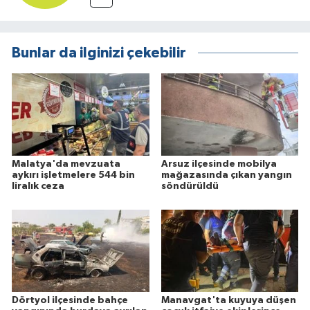
Bunlar da ilginizi çekebilir
Malatya'da mevzuata
Arsuz ilçesinde mobilya
aykırı işletmelere 544 bin
mağazasında çıkan yangın
liralık ceza
söndürüldü
Dörtyol ilçesinde bahçe
Manavgat'ta kuyuya düşen