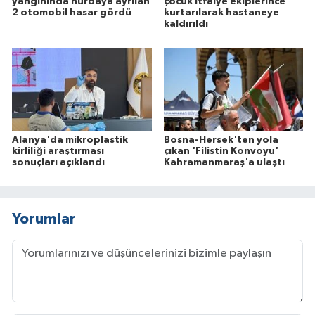
yangınında hurdaya ayrılan
çocuk itfaiye ekiplerince
2 otomobil hasar gördü
kurtarılarak hastaneye
kaldırıldı
Alanya'da mikroplastik
Bosna-Hersek'ten yola
kirliliği araştırması
çıkan 'Filistin Konvoyu'
sonuçları açıklandı
Kahramanmaraş'a ulaştı
Yorumlar