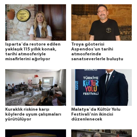
Isparta'da restore edilen
Troya gösterisi
yaklaşık 115 yıllık konak,
Aspendos'un tarihi
tarihi atmosferiyle
atmosferinde
misafirlerini ağırlıyor
sanatseverlerle buluştu
Kuraklık riskine karşı
Malatya'da Kültür Yolu
köylerde uyum çalışmaları
Festivali'nin ikincisi
yürütülüyor
düzenlenecek