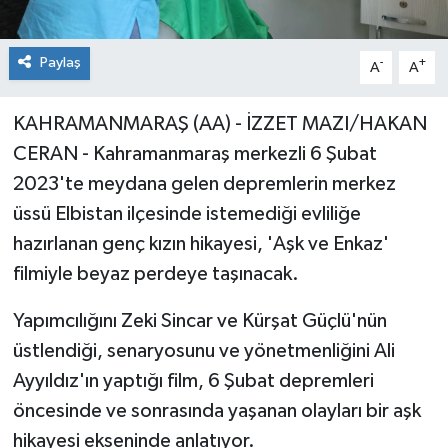
Paylaş
-
+
A
A
KAHRAMANMARAŞ (AA) - İZZET MAZI/HAKAN
CERAN - Kahramanmaraş merkezli 6 Şubat
2023'te meydana gelen depremlerin merkez
üssü Elbistan ilçesinde istemediği evliliğe
hazırlanan genç kızın hikayesi, 'Aşk ve Enkaz'
filmiyle beyaz perdeye taşınacak.
Yapımcılığını Zeki Sincar ve Kürşat Güçlü'nün
üstlendiği, senaryosunu ve yönetmenliğini Ali
Ayyıldız'ın yaptığı film, 6 Şubat depremleri
öncesinde ve sonrasında yaşanan olayları bir aşk
hikayesi ekseninde anlatıyor.