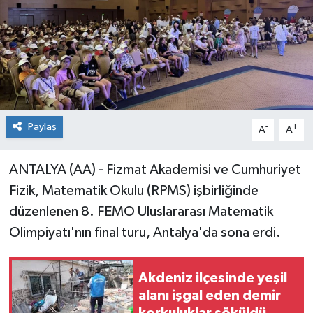
Paylaş
-
+
A
A
ANTALYA (AA) - Fizmat Akademisi ve Cumhuriyet
Fizik, Matematik Okulu (RPMS) işbirliğinde
düzenlenen 8. FEMO Uluslararası Matematik
Olimpiyatı'nın final turu, Antalya'da sona erdi.
Akdeniz ilçesinde yeşil
alanı işgal eden demir