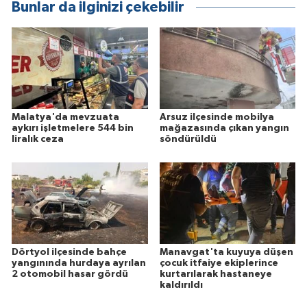
Bunlar da ilginizi çekebilir
Malatya'da mevzuata
Arsuz ilçesinde mobilya
aykırı işletmelere 544 bin
mağazasında çıkan yangın
liralık ceza
söndürüldü
Dörtyol ilçesinde bahçe
Manavgat'ta kuyuya düşen
yangınında hurdaya ayrılan
çocuk itfaiye ekiplerince
2 otomobil hasar gördü
kurtarılarak hastaneye
kaldırıldı