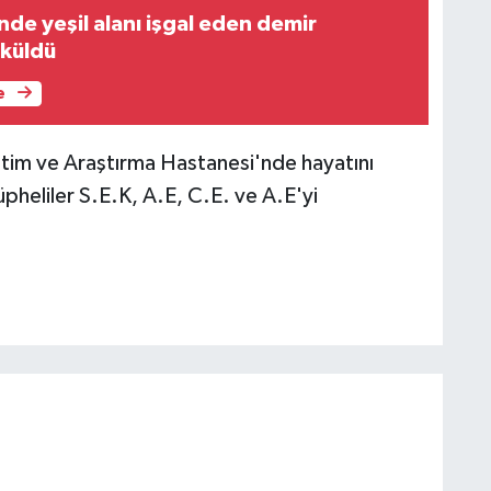
nde yeşil alanı işgal eden demir
öküldü
e
itim ve Araştırma Hastanesi'nde hayatını
 şüpheliler S.E.K, A.E, C.E. ve A.E'yi