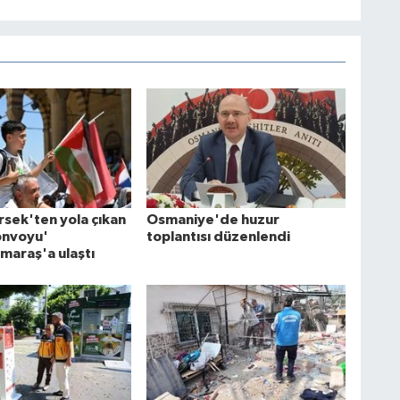
sek'ten yola çıkan
Osmaniye'de huzur
Konvoyu'
toplantısı düzenlendi
araş'a ulaştı