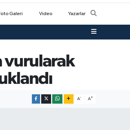
Foto Galeri
Video
Yazarlar
a vurularak
tuklandı
-
+
A
A