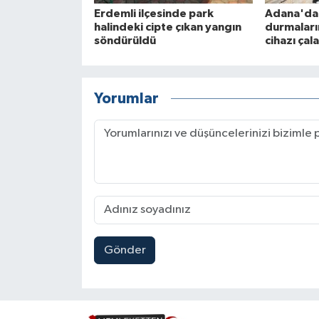
Erdemli ilçesinde park
Adana'da 
halindeki cipte çıkan yangın
durmaların
söndürüldü
cihazı çal
Yorumlar
Gönder