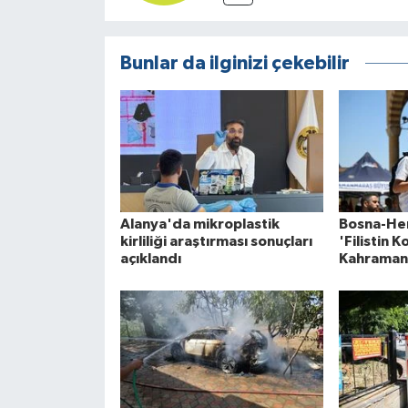
Bunlar da ilginizi çekebilir
Alanya'da mikroplastik
Bosna-Her
kirliliği araştırması sonuçları
'Filistin 
açıklandı
Kahramanm