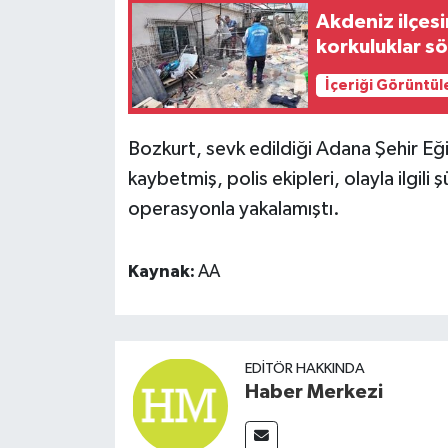
Akdeniz ilçesi
korkuluklar s
İçeriği Görüntül
Bozkurt, sevk edildiği Adana Şehir Eğ
kaybetmiş, polis ekipleri, olayla ilgili
operasyonla yakalamıştı.
Kaynak:
AA
EDITÖR HAKKINDA
Haber Merkezi