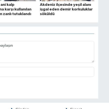
ani kalp
Akdeniz ilçesinde yeşil alanı
a karşı kullanılan
işgal eden demir korkuluklar
an zanlı tutuklandı
söküldü