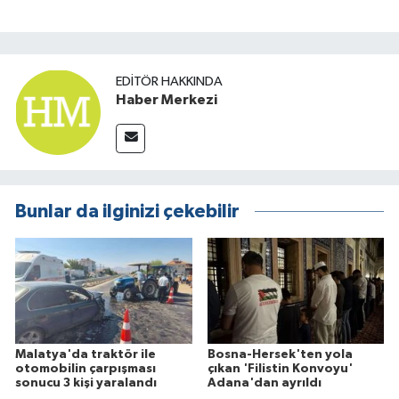
EDITÖR HAKKINDA
Haber Merkezi
Bunlar da ilginizi çekebilir
Malatya'da traktör ile
Bosna-Hersek'ten yola
otomobilin çarpışması
çıkan 'Filistin Konvoyu'
sonucu 3 kişi yaralandı
Adana'dan ayrıldı