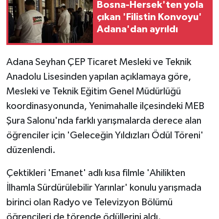
Bosna-Hersek'ten yola
çıkan 'Filistin Konvoyu'
Adana'dan ayrıldı
Adana Seyhan ÇEP Ticaret Mesleki ve Teknik
Anadolu Lisesinden yapılan açıklamaya göre,
Mesleki ve Teknik Eğitim Genel Müdürlüğü
koordinasyonunda, Yenimahalle ilçesindeki MEB
Şura Salonu'nda farklı yarışmalarda derece alan
öğrenciler için 'Geleceğin Yıldızları Ödül Töreni'
düzenlendi.
Çektikleri 'Emanet' adlı kısa filmle 'Ahilikten
İlhamla Sürdürülebilir Yarınlar' konulu yarışmada
birinci olan Radyo ve Televizyon Bölümü
öğrencileri de törende ödüllerini aldı.