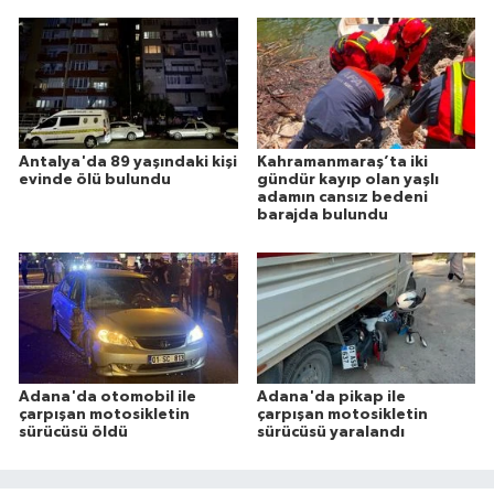
Antalya'da 89 yaşındaki kişi
Kahramanmaraş’ta iki
evinde ölü bulundu
gündür kayıp olan yaşlı
adamın cansız bedeni
barajda bulundu
Adana'da otomobil ile
Adana'da pikap ile
çarpışan motosikletin
çarpışan motosikletin
sürücüsü öldü
sürücüsü yaralandı