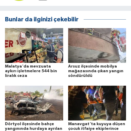
Bunlar da ilginizi çekebilir
Malatya'da mevzuata
Arsuz ilçesinde mobilya
aykırı işletmelere 544 bin
mağazasında çıkan yangın
liralık ceza
söndürüldü
Dörtyol ilçesinde bahçe
Manavgat'ta kuyuya düşen
yangınında hurdaya ayrılan
çocuk itfaiye ekiplerince