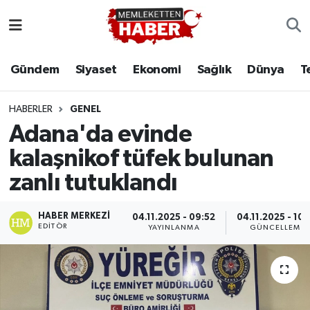
Gündem
Siyaset
Ekonomi
Sağlık
Dünya
T
HABERLER
GENEL
Adana'da evinde
kalaşnikof tüfek bulunan
zanlı tutuklandı
HABER MERKEZI
04.11.2025 - 09:52
04.11.2025 - 10:
EDITÖR
YAYINLANMA
GÜNCELLEME