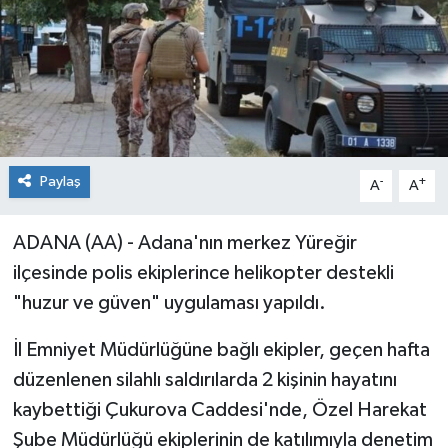
Paylaş
-
+
A
A
ADANA (AA) - Adana'nın merkez Yüreğir
ilçesinde polis ekiplerince helikopter destekli
"huzur ve güven" uygulaması yapıldı.
İl Emniyet Müdürlüğüne bağlı ekipler, geçen hafta
düzenlenen silahlı saldırılarda 2 kişinin hayatını
kaybettiği Çukurova Caddesi'nde, Özel Harekat
Şube Müdürlüğü ekiplerinin de katılımıyla denetim