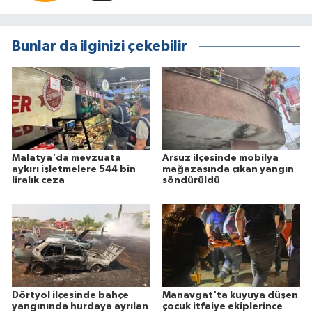
Bunlar da ilginizi çekebilir
Malatya'da mevzuata
Arsuz ilçesinde mobilya
aykırı işletmelere 544 bin
mağazasında çıkan yangın
liralık ceza
söndürüldü
Dörtyol ilçesinde bahçe
Manavgat'ta kuyuya düşen
yangınında hurdaya ayrılan
çocuk itfaiye ekiplerince