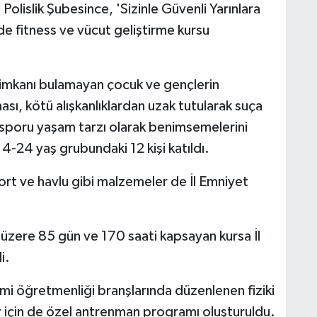
olislik Şubesince, 'Sizinle Güvenli Yarınlara
e fitness ve vücut geliştirme kursu
a imkanı bulamayan çocuk ve gençlerin
sı, kötü alışkanlıklardan uzak tutularak suça
 sporu yaşam tarzı olarak benimsemelerini
-24 yaş grubundaki 12 kişi katıldı.
şort ve havlu gibi malzemeler de İl Emniyet
üzere 85 gün ve 170 saati kapsayan kursa İl
i.
timi öğretmenliği branşlarında düzenlenen fiziki
ler için de özel antrenman programı oluşturuldu.