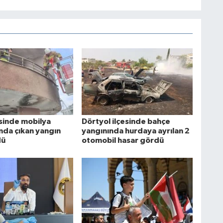
esinde mobilya
Dörtyol ilçesinde bahçe
da çıkan yangın
yangınında hurdaya ayrılan 2
dü
otomobil hasar gördü