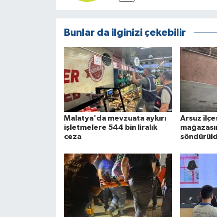
Bunlar da ilginizi çekebilir
Malatya'da mevzuata aykırı
Arsuz ilç
işletmelere 544 bin liralık
mağazasın
ceza
söndürül