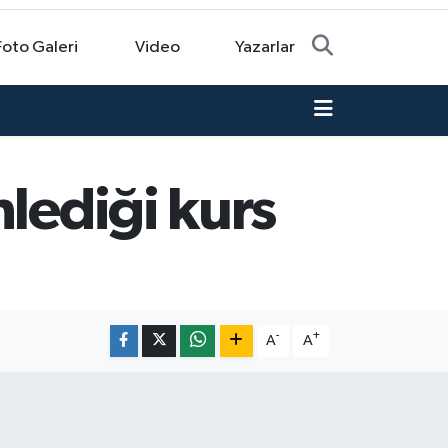
Foto Galeri
Video
Yazarlar
lediği kurs
-
+
A
A