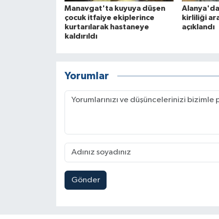
Manavgat'ta kuyuya düşen
Alanya'da
çocuk itfaiye ekiplerince
kirliliği a
kurtarılarak hastaneye
açıklandı
kaldırıldı
Yorumlar
Gönder