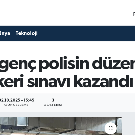
ünya
Teknoloji
genç polisin düzen
eri sınavı kazandı
02.10.2025 - 15:45
3
GÜNCELLEME
GÖSTERIM