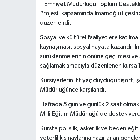
İl Emniyet Müdürlüğü Toplum Destekli P
Projesi' kapsamında İmamoğlu ilçesind
düzenlendi.
Sosyal ve kültürel faaliyetlere katılm
kaynaşması, sosyal hayata kazandırılma
sürüklenmelerinin önüne geçilmesi ve
sağlamak amacıyla düzenlenen kursa 14
Kursiyerlerin ihtiyaç duyduğu tişört, 
Müdürlüğünce karşılandı.
Haftada 5 gün ve günlük 2 saat olmak 
Milli Eğitim Müdürlüğü de destek verd
Kursta polislik, askerlik ve beden eği
yeterlilik sınavlarına hazırlanan genç