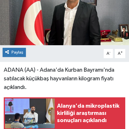
Paylaş
-
+
A
A
ADANA (AA) - Adana'da Kurban Bayramı'nda
satılacak küçükbaş hayvanların kilogram fiyatı
açıklandı.
Alanya'da mikroplastik
kirliliği araştırması
sonuçları açıklandı