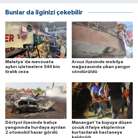
Bunlar da ilginizi çekebilir
Malatya'da mevzuata
Arsuz ilçesinde mobilya
aykırı işletmelere 544 bin
mağazasında çıkan yangın
liralık ceza
söndürüldü
Dörtyol ilçesinde bahçe
Manavgat'ta kuyuya düşen
yangınında hurdaya ayrılan
çocuk itfaiye ekiplerince
2 otomobil hasar gördü
kurtarılarak hastaneye
kaldırıldı