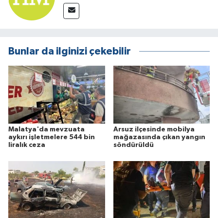
Bunlar da ilginizi çekebilir
Malatya'da mevzuata
Arsuz ilçesinde mobilya
aykırı işletmelere 544 bin
mağazasında çıkan yangın
liralık ceza
söndürüldü