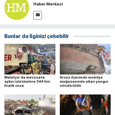
Haber Merkezi
Bunlar da ilginizi çekebilir
Malatya'da mevzuata
Arsuz ilçesinde mobilya
aykırı işletmelere 544 bin
mağazasında çıkan yangın
liralık ceza
söndürüldü