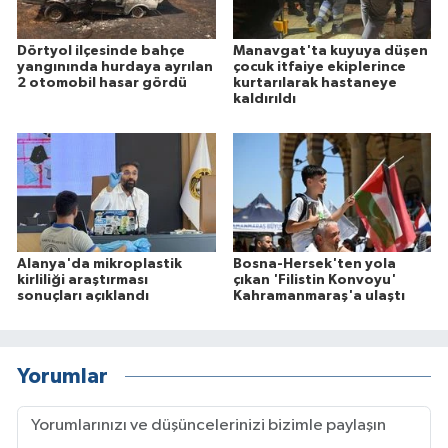
Dörtyol ilçesinde bahçe
Manavgat'ta kuyuya düşen
yangınında hurdaya ayrılan
çocuk itfaiye ekiplerince
2 otomobil hasar gördü
kurtarılarak hastaneye
kaldırıldı
Alanya'da mikroplastik
Bosna-Hersek'ten yola
kirliliği araştırması
çıkan 'Filistin Konvoyu'
sonuçları açıklandı
Kahramanmaraş'a ulaştı
Yorumlar