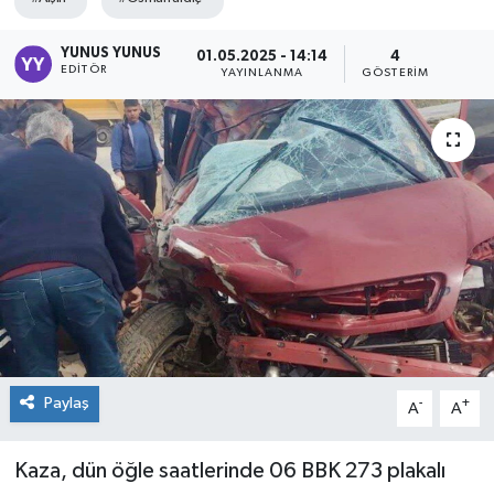
YUNUS YUNUS
01.05.2025 - 14:14
4
EDITÖR
YAYINLANMA
GÖSTERIM
Paylaş
-
+
A
A
Kaza, dün öğle saatlerinde 06 BBK 273 plakalı