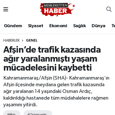
Gündem
Siyaset
Ekonomi
Sağlık
Dünya
T
HABERLER
GENEL
Afşin’de trafik kazasında
ağır yaralanmıştı yaşam
mücadelesini kaybetti
Kahramanmaraş/Afşin (SHA)- Kahramanmaraş’ın
Afşin ilçesinde meydana gelen trafik kazasında
ağır yaralanan 14 yaşındaki Osman Ardıç,
kaldırıldığı hastanede tüm müdahalelere rağmen
yaşamını yitirdi.
#Afşin
#Osman ardıç