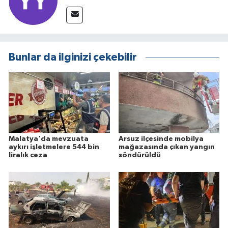
Bunlar da ilginizi çekebilir
Malatya'da mevzuata
Arsuz ilçesinde mobilya
aykırı işletmelere 544 bin
mağazasında çıkan yangın
liralık ceza
söndürüldü