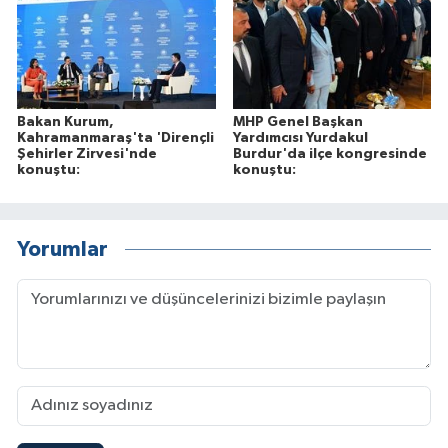
Bakan Kurum,
MHP Genel Başkan
Kahramanmaraş'ta 'Dirençli
Yardımcısı Yurdakul
Şehirler Zirvesi'nde
Burdur'da ilçe kongresinde
konuştu:
konuştu:
Yorumlar