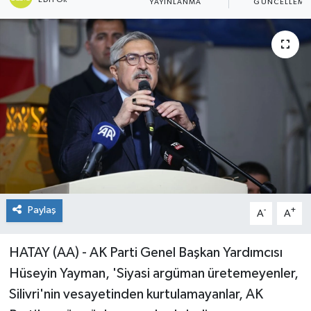
EDITÖR
YAYINLANMA
GÜNCELLEME
Paylaş
-
+
A
A
HATAY (AA) - AK Parti Genel Başkan Yardımcısı
Hüseyin Yayman, 'Siyasi argüman üretemeyenler,
Silivri'nin vesayetinden kurtulamayanlar, AK