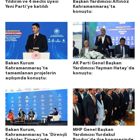
Yıldırım ve 4 meclis üyesi
Başkan Yardımcısı Altınöz
Yeni Parti'ye katıldı
Kahramanmaraş'ta
konuştu:
Bakan Kurum
AK Parti Genel Başkan
Kahramanmaraş'ta
Yardımcısı Yayman Hatay'da
tamamlanan projelerin
konuştu:
açılışında konuştu:
Bakan Kurum,
MHP Genel Başkan
Kahramanmaraş'ta 'Dirençli
Yardımcısı Yurdakul
Şehirler Zirvesi'nde
Burdur'da ilçe kongresinde