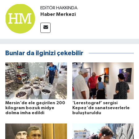
EDITÖR HAKKINDA
Haber Merkezi
Bunlar da ilginizi çekebilir
Mersin'de ele geçirilen 200
'Lerestograf' sergisi
kilogram bozuk midye
Kepez'de sanatseverlerle
dolma imha edildi
buluşturuldu