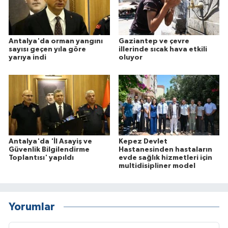
Antalya'da orman yangını
Gaziantep ve çevre
sayısı geçen yıla göre
illerinde sıcak hava etkili
yarıya indi
oluyor
Antalya'da 'İl Asayiş ve
Kepez Devlet
Güvenlik Bilgilendirme
Hastanesinden hastaların
Toplantısı' yapıldı
evde sağlık hizmetleri için
multidisipliner model
Yorumlar