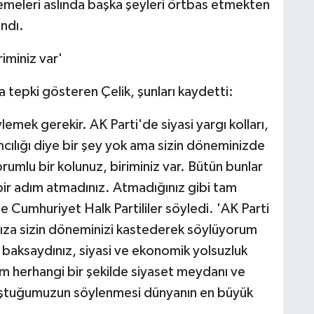
 demeleri aslında başka şeyleri örtbas etmekten
andı.
riminiz var'
a tepki gösteren Çelik, şunları kaydetti:
emek gerekir. AK Parti'de siyasi yargı kolları,
ılığı diye bir şey yok ama sizin döneminizde
rumlu bir kolunuz, biriminiz var. Bütün bunlar
i bir adım atmadınız. Atmadığınız gibi tam
e Cumhuriyet Halk Partililer söyledi. 'AK Parti
ınıza sizin döneminizi kastederek söylüyorum
a baksaydınız, siyasi ve ekonomik yolsuzluk
zim herhangi bir şekilde siyaset meydanı ve
koştuğumuzun söylenmesi dünyanın en büyük