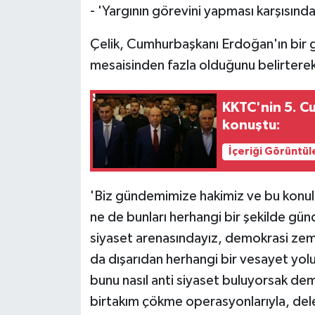
- 'Yargının görevini yapması karşısın
Çelik, Cumhurbaşkanı Erdoğan'ın bir gü
mesaisinden fazla olduğunu belirtere
KKTC'nin 5. C
konuştu:
İçeriği Görüntül
'Biz gündemimize hakimiz ve bu konula
ne de bunları herhangi bir şekilde gü
siyaset arenasındayız, demokrasi zem
da dışarıdan herhangi bir vesayet yol
bunu nasıl anti siyaset buluyorsak dem
birtakım çökme operasyonlarıyla, dele