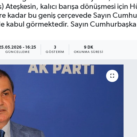
es) Ateşkesin, kalıcı barışa dönüşmesi içi
lere kadar bu geniş çerçevede Sayın Cumhu
e kabul görmektedir. Sayın Cumhurbaşkan
25.05.2026 - 16:25
3
9 DK
GÜNCELLEME
GÖSTERIM
OKUNMA SÜRESI