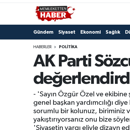
Gündem
Siyaset
Ekonomi
Sağlık
D
HABERLER
POLITIKA
AK Parti Söz
değerlendirdi
- 'Sayın Özgür Özel ve ekibine 
genel başkan yardımcılığı diye
sorumlu bir kolunuz, biriminiz v
yakıştırıyorsanız onu bize söyl
'Siyasetin yargı eliyle dizayn ed