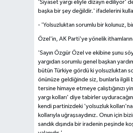
'Siyaset yargı eliyle dizayn ediliyor'
başka bir şey değildir.' ifadelerini kull
- 'Yolsuzluktan sorumlu bir kolunuz, bi
Özel'in, AK Parti'ye yönelik ithamların
'Sayın Özgür Özel ve ekibine şunu söyl
yargıdan sorumlu genel başkan yardımc
bütün Türkiye gördü ki yolsuzluktan so
önünüze geldiğinde siz, bunlarla ilgil
tersine himaye etmeye çalıştığınızı yin
yargı kolları' diye tabirler uyduracağ
kendi partinizdeki 'yolsuzluk kolları'n
kollarıyla uğraşsaydınız. Onun için bi
sandık dışında bir iradenin peşinde 