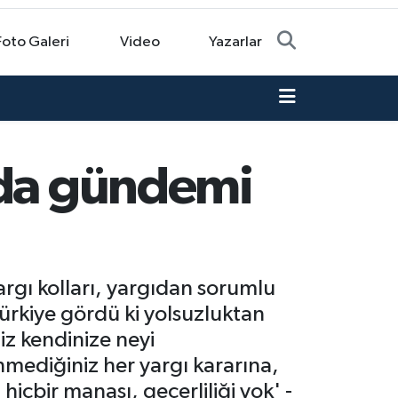
Foto Galeri
Video
Yazarlar
'da gündemi
argı kolları, yargıdan sorumlu
ürkiye gördü ki yolsuzluktan
Siz kendinize neyi
nmediğiniz her yargı kararına,
hiçbir manası, geçerliliği yok' -