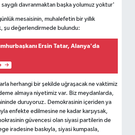
da saygılı davranmaktan başka yolumuz yoktur'
nlük mesaisinin, muhalefetin bir yıllık
k, şu değerlendirmede bulundu:
umhurbaşkanı Ersin Tatar, Alanya'da
e
rla herhangi bir şekilde uğraşacak ne vaktimiz
ndeme almaya niyetimiz var. Biz meydanlarda,
ininde duruyoruz. Demokrasinin içeriden ya
uyla enfekte edilmesine ne kadar karşıysak,
okrasinin güvencesi olan siyasi partilerin de
ge iradesine baskıyla, siyasi kumpasla,