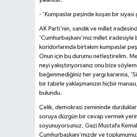
yalanıdır.'
- 'Kumpaslar peşinde koşan bir siyasi
AK Parti'nin, sandık ve millet iradesi
'Cumhurbaşkanı'mız millet iradesiyle b
koridorlarında birtakım kumpaslar peş
Onun için bu durumu netleştirelim. Mey
neyi yakıştırıyorsanız onu bize söyle
beğenmediğiniz her yargı kararına, 'Si
bir tabirle yaklaşmanızın hiçbir manas
bulundu.
Çelik, demokrasi zemininde durduklarını
soruya düzgün bir cevap vermek yerine
soyunuyorsunuz. Gazi Mustafa Kemal A
Cumhurbaşkanı'mızdır ve toplumumuzu