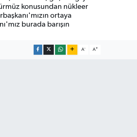
n Hürmüz konusundan nükleer
rbaşkanı'mızın ortaya
ı'mız burada barışın
-
+
A
A