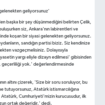
 gelenekten geliyorsunuz'
nden başka bir şey düşünmediğini belirten Çelik,
uluşurken siz, Ankara'nın labirentleri ve
inde koşan bir siyasi gelenekten geliyorsunuz.
danların, sandığın partisi biziz. Siz kendinize
mekten vazgeçmelisiniz. Dolayısıyla
yasetin yargı eliyle dizayn edilmesi' gibisinden
ı, geçerliliği yok.' değerlendirmesinde
n altını çizerek, 'Size bir soru soruluyor, bu
 tutuyorsunuz, Atatürk istismarcılığına
tatürk, Cumhuriyeti'mizin kurucusudur, ilk
n ortak değeridir.' dedi.