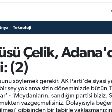
ünya
Teknoloji
cüsü Çelik, Adana
: (2)
şunu söylemek gerekir. AK Parti'de siyasi y
 bir şey yok ama sizin döneminizde bütün T
ar' - 'Meydanların, sandığın partisi biziz. 
emekten vazgeçmelisiniz. Dolayısıyla beğe
ilmesi' gibisinden bir tabirle yaklaşmanızın 