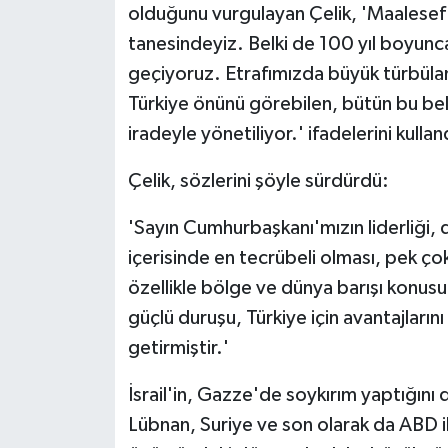
olduğunu vurgulayan Çelik, 'Maalesef 
tanesindeyiz. Belki de 100 yıl boyunca
geçiyoruz. Etrafımızda büyük türbülans
Türkiye önünü görebilen, bütün bu beli
iradeyle yönetiliyor.' ifadelerini kullan
Çelik, sözlerini şöyle sürdürdü:
'Sayın Cumhurbaşkanı'mızın liderliği, d
içerisinde en tecrübeli olması, pek çok
özellikle bölge ve dünya barışı konus
güçlü duruşu, Türkiye için avantajların
getirmiştir.'
İsrail'in, Gazze'de soykırım yaptığını d
Lübnan, Suriye ve son olarak da ABD il