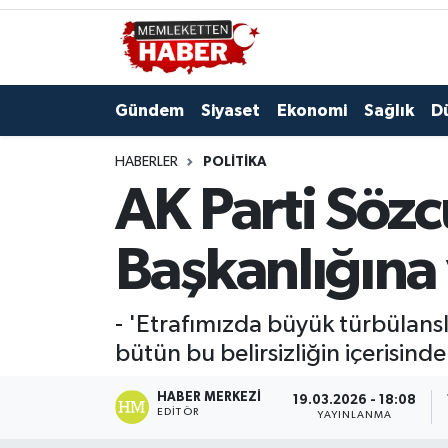
Gündem
Siyaset
Ekonomi
Sağlık
D
HABERLER
POLITIKA
AK Parti Sözc
Başkanlığına 
- 'Etrafımızda büyük türbülansl
bütün bu belirsizliğin içerisind
HABER MERKEZI
19.03.2026 - 18:08
EDITÖR
YAYINLANMA