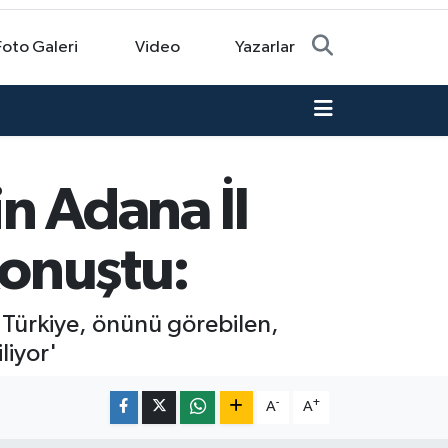
Foto Galeri
Video
Yazarlar
in Adana İl
konuştu:
e Türkiye, önünü görebilen,
liyor'
-
+
A
A