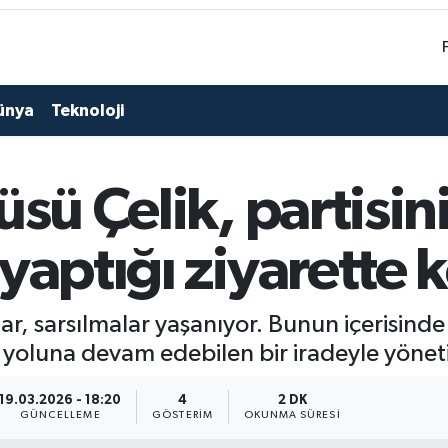
ünya
Teknoloji
üsü Çelik, partisin
yaptığı ziyarette 
ar, sarsılmalar yaşanıyor. Bunun içerisind
e yoluna devam edebilen bir iradeyle yöneti
19.03.2026 - 18:20
4
2 DK
GÜNCELLEME
GÖSTERIM
OKUNMA SÜRESI