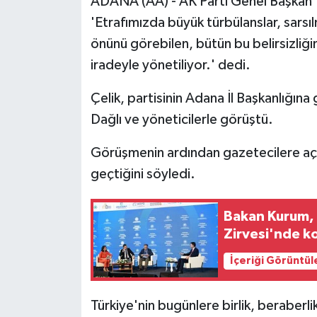
ADANA (AA) - AK Parti Genel Başkan Y
'Etrafımızda büyük türbülanslar, sarsı
önünü görebilen, bütün bu belirsizliği
iradeyle yönetiliyor.' dedi.
Çelik, partisinin Adana İl Başkanlığına
Dağlı ve yöneticilerle görüştü.
Görüşmenin ardından gazetecilere aç
geçtiğini söyledi.
Bakan Kurum, 
Zirvesi'nde k
İçeriği Görüntül
Türkiye'nin bugünlere birlik, beraberlik