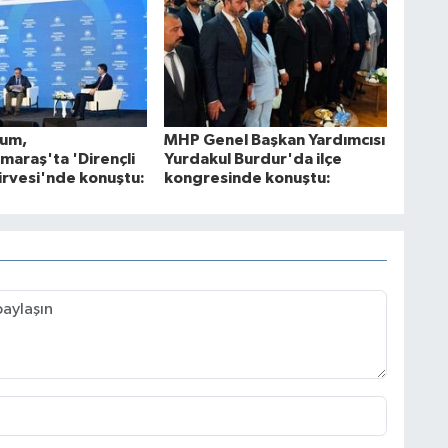
rum,
MHP Genel Başkan Yardımcısı
araş'ta 'Dirençli
Yurdakul Burdur'da ilçe
Zirvesi'nde konuştu:
kongresinde konuştu: