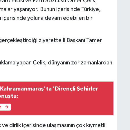
ardımcısı ve Parti Sözcüsü Ömer Çelik,
lmalar yaşanıyor. Bunun içerisinde Türkiye,
n içerisinde yoluna devam edebilen bir
 gerçekleştirdiği ziyarette İl Başkanı Tamer
ıklama yapan Çelik, dünyanın zor zamanlardan
Kahramanmaraş'ta 'Dirençli Şehirler
onuştu:
e
 ve dirlik içerisinde ulaşmasının çok kıymetli