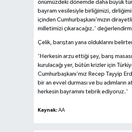
önümüzdeki dönemde daha büyük türbül
bayram vesilesiyle birliğimizi, dirliğim
içinden Cumhurbaşkanı'mızın dirayetli
milletimizi çıkaracağız.' değerlendir
Çelik, barıştan yana olduklarını belirte
'Herkesin arzu ettiği şey, barış masası
kurulacağı yer, bütün krizler için Türki
Cumhurbaşkanı'mız Recep Tayyip Erdo
bir an evvel durması ve bu adımların at
herkesin bayramını tebrik ediyoruz.'
Kaynak:
AA