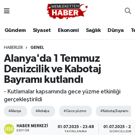
Gündem
Siyaset
Ekonomi
Sağlık
Dünya
T
HABERLER
GENEL
Alanya'da 1 Temmuz
Denizcilik ve Kabotaj
Bayramı kutlandı
- Kutlamalar kapsamında gece yüzme etkinliği
gerçekleştirildi
#Alanya
#Antalya
#Gece yüzme
#Kabotaj Bayramı
HABER MERKEZI
01.07.2025 - 23:48
01.07.2025 - 23
EDITÖR
YAYINLANMA
GÜNCELLEME