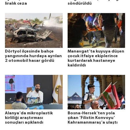
liralık ceza
söndürüldü
Dörtyol ilçesinde bahçe
Manavgat'ta kuyuya düşen
yangınında hurdaya ayrılan
çocuk itfaiye ekiplerince
2 otomobil hasar gördü
kurtarılarak hastaneye
kaldırıldı
Alanya'da mikroplastik
Bosna-Hersek'ten yola
kirliliği araştırması
çıkan 'Filistin Konvoyu'
sonuçları açıklandı
Kahramanmaraş'a ulaştı