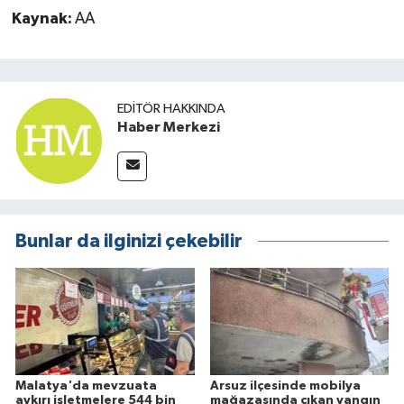
Kaynak:
AA
EDITÖR HAKKINDA
Haber Merkezi
Bunlar da ilginizi çekebilir
Malatya'da mevzuata
Arsuz ilçesinde mobilya
aykırı işletmelere 544 bin
mağazasında çıkan yangın