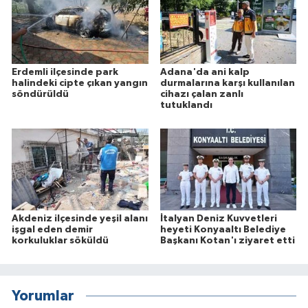
Erdemli ilçesinde park
Adana'da ani kalp
halindeki cipte çıkan yangın
durmalarına karşı kullanılan
söndürüldü
cihazı çalan zanlı
tutuklandı
Akdeniz ilçesinde yeşil alanı
İtalyan Deniz Kuvvetleri
işgal eden demir
heyeti Konyaaltı Belediye
korkuluklar söküldü
Başkanı Kotan'ı ziyaret etti
Yorumlar