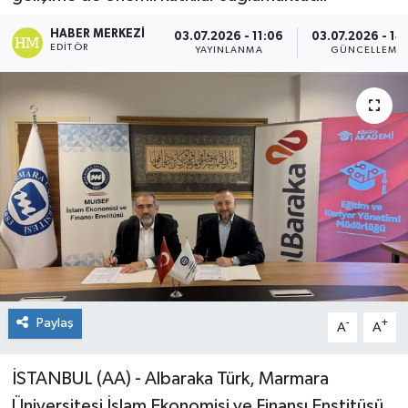
HABER MERKEZI
03.07.2026 - 11:06
03.07.2026 - 14
EDITÖR
YAYINLANMA
GÜNCELLEME
Paylaş
-
+
A
A
İSTANBUL (AA) - Albaraka Türk, Marmara
Üniversitesi İslam Ekonomisi ve Finansı Enstitüsü