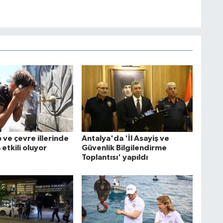
 ve çevre illerinde
Antalya'da 'İl Asayiş ve
 etkili oluyor
Güvenlik Bilgilendirme
Toplantısı' yapıldı