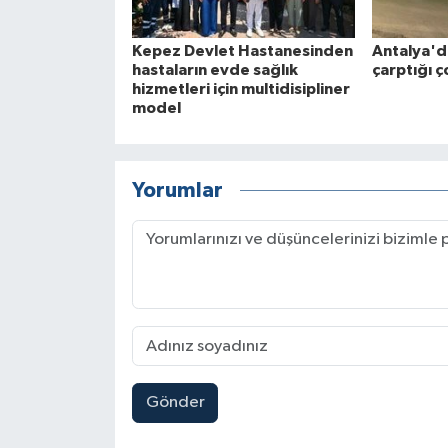
Kepez Devlet Hastanesinden
Antalya'd
hastaların evde sağlık
çarptığı ç
hizmetleri için multidisipliner
model
Yorumlar
Gönder