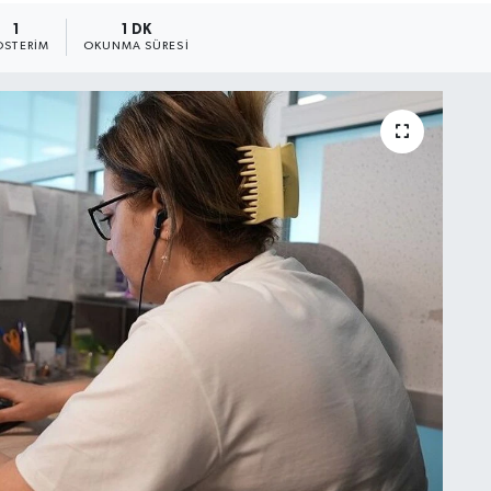
1
1 DK
STERIM
OKUNMA SÜRESI