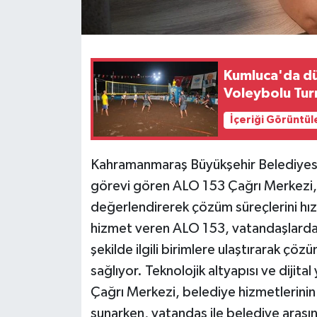
Kumluca'da dü
Voleybolu Tur
İçeriği Görüntül
Kahramanmaraş Büyükşehir Belediyesin
görevi gören ALO 153 Çağrı Merkezi, 
değerlendirerek çözüm süreçlerini hızl
hizmet veren ALO 153, vatandaşlardan g
şekilde ilgili birimlere ulaştırarak çöz
sağlıyor. Teknolojik altyapısı ve diji
Çağrı Merkezi, belediye hizmetlerinin d
sunarken, vatandaş ile belediye arasın