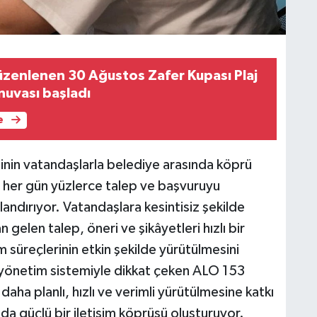
zenlenen 30 Ağustos Zafer Kupası Plaj
nuvası başladı
e
in vatandaşlarla belediye arasında köprü
her gün yüzlerce talep ve başvuruyu
andırıyor. Vatandaşlara kesintisiz şekilde
elen talep, öneri ve şikâyetleri hızlı bir
üm süreçlerinin etkin şekilde yürütülmesini
tal yönetim sistemiyle dikkat çeken ALO 153
aha planlı, hızlı ve verimli yürütülmesine katkı
da güçlü bir iletişim köprüsü oluşturuyor.