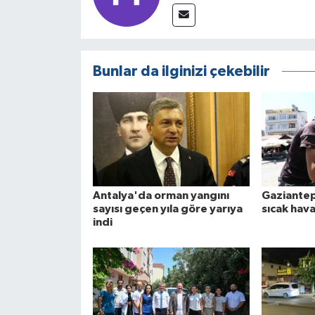
Bunlar da ilginizi çekebilir
Antalya'da orman yangını
Gaziantep
sayısı geçen yıla göre yarıya
sıcak hava
indi