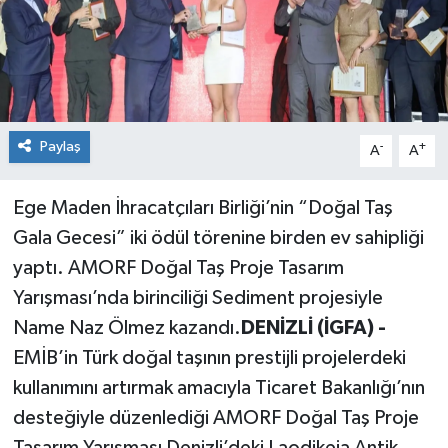
Paylaş
-
+
A
A
Ege Maden İhracatçıları Birliği’nin “Doğal Taş
Gala Gecesi” iki ödül törenine birden ev sahipliği
yaptı. AMORF Doğal Taş Proje Tasarım
Yarışması’nda birinciliği Sediment projesiyle
Name Naz Ölmez kazandı.
DENİZLİ (İGFA) -
EMİB’in Türk doğal taşının prestijli projelerdeki
kullanımını artırmak amacıyla Ticaret Bakanlığı’nın
desteğiyle düzenlediği AMORF Doğal Taş Proje
Tasarım Yarışması Denizli’deki Laodikeia Antik