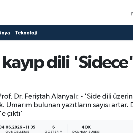
ünya
Teknoloji
ayıp dili 'Sidece'
rof. Dr. Feriştah Alanyalı: - 'Side dili üzer
cek. Umarım bulunan yazıtların sayısı artar
e çıktı'
04.06.2026 - 11:35
6
4 DK
GÜNCELLEME
GÖSTERIM
OKUNMA SÜRESI