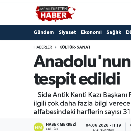
Gündem
Siyaset
Ekonomi
Sağlık
D
HABERLER
KÜLTÜR-SANAT
Anadolu'nun k
tespit edildi
- Side Antik Kenti Kazı Başkanı P
ilgili çok daha fazla bilgi vere
alfabesindeki harflerin sayısı 31'
HABER MERKEZI
04.06.2026 - 11:19
EDITÖR
YAYINLANMA