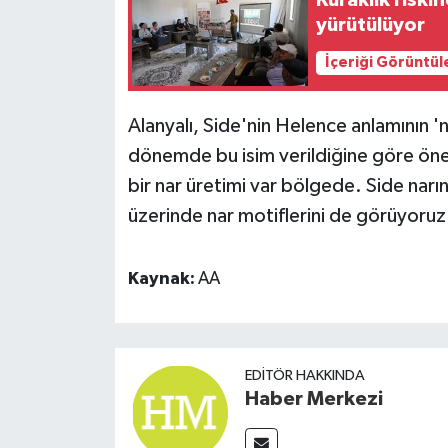
yürütülüyor
İçeriği Görüntül
Alanyalı, Side'nin Helence anlamının '
dönemde bu isim verildiğine göre önem
bir nar üretimi var bölgede. Side narını
üzerinde nar motiflerini de görüyoruz.
Kaynak:
AA
EDITÖR HAKKINDA
Haber Merkezi