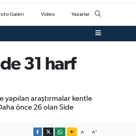
Foto Galeri
Video
Yazarlar
de 31 harf
ine yapılan araştırmalar kentle
. Daha önce 26 olan Side
-
+
A
A