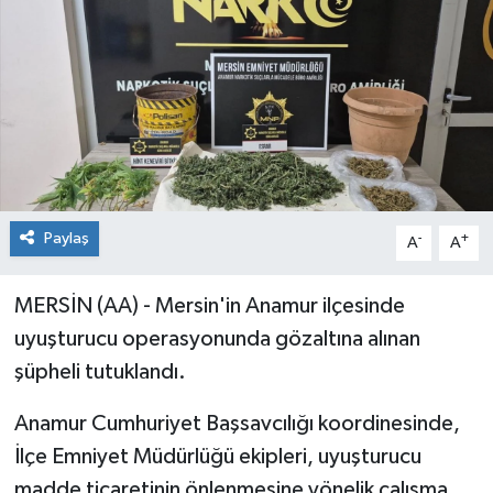
Paylaş
-
+
A
A
MERSİN (AA) - Mersin'in Anamur ilçesinde
uyuşturucu operasyonunda gözaltına alınan
şüpheli tutuklandı.
Anamur Cumhuriyet Başsavcılığı koordinesinde,
İlçe Emniyet Müdürlüğü ekipleri, uyuşturucu
madde ticaretinin önlenmesine yönelik çalışma