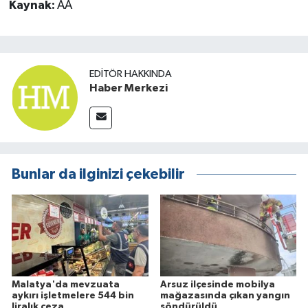
Kaynak:
AA
EDITÖR HAKKINDA
Haber Merkezi
Bunlar da ilginizi çekebilir
Malatya'da mevzuata
Arsuz ilçesinde mobilya
aykırı işletmelere 544 bin
mağazasında çıkan yangın
liralık ceza
söndürüldü