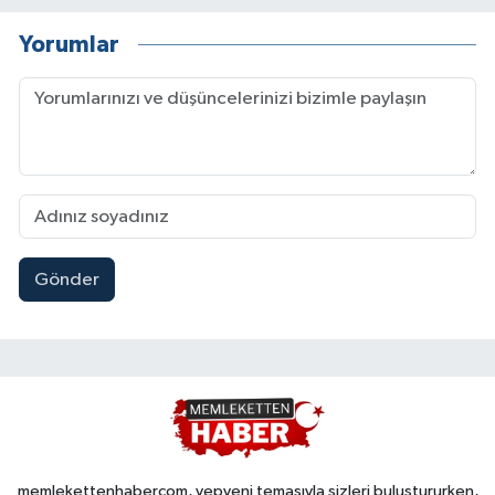
Yorumlar
Gönder
memlekettenhabercom, yepyeni temasıyla sizleri buluştururken,