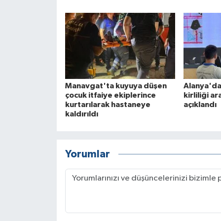
Manavgat'ta kuyuya düşen
Alanya'da
çocuk itfaiye ekiplerince
kirliliği a
kurtarılarak hastaneye
açıklandı
kaldırıldı
Yorumlar