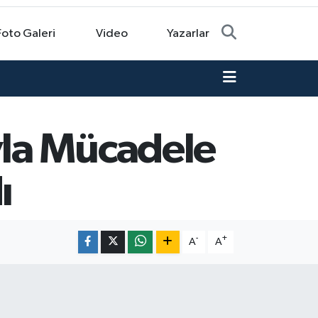
Foto Galeri
Video
Yazarlar
la Mücadele
ı
-
+
A
A