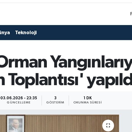
ünya
Teknoloji
Orman Yangınlarıy
Toplantısı' yapıld
03.06.2026 - 23:35
3
1 DK
GÜNCELLEME
GÖSTERIM
OKUNMA SÜRESI