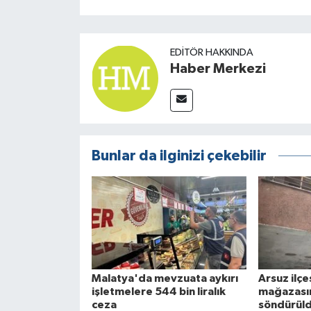
EDITÖR HAKKINDA
Haber Merkezi
Bunlar da ilginizi çekebilir
Malatya'da mevzuata aykırı
Arsuz ilç
işletmelere 544 bin liralık
mağazasın
ceza
söndürül