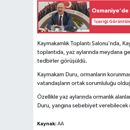
Osmaniye'de h
İçeriği Görüntül
Kaymakamlık Toplantı Salonu'nda, K
toplantıda, yaz aylarında meydana gel
tedbirler görüşüldü.
Kaymakam Duru, ormanların korunmasın
vatandaşların ortak sorumluluğu oldu
Özellikle yaz aylarında ormanlık alanla
Duru, yangına sebebiyet verebilecek da
Kaynak:
AA