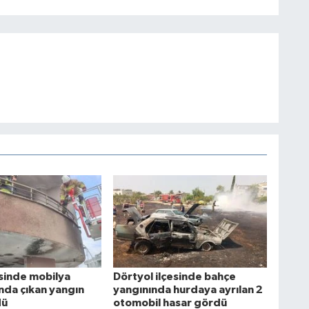
esinde mobilya
Dörtyol ilçesinde bahçe
da çıkan yangın
yangınında hurdaya ayrılan 2
dü
otomobil hasar gördü