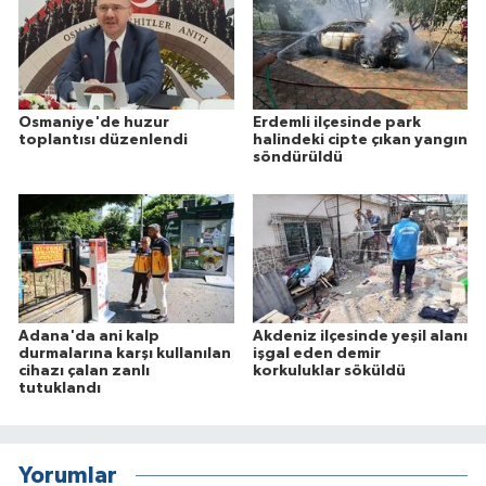
Osmaniye'de huzur
Erdemli ilçesinde park
toplantısı düzenlendi
halindeki cipte çıkan yangın
söndürüldü
Adana'da ani kalp
Akdeniz ilçesinde yeşil alanı
durmalarına karşı kullanılan
işgal eden demir
cihazı çalan zanlı
korkuluklar söküldü
tutuklandı
Yorumlar