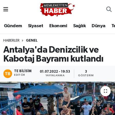
Gündem
Siyaset
Ekonomi
Sağlık
Dünya
T
HABERLER
GENEL
Antalya'da Denizcilik ve
Kabotaj Bayramı kutlandı
TE BILISIM
01.07.2022 - 19:53
3
EDITÖR
YAYINLANMA
GÖSTERIM