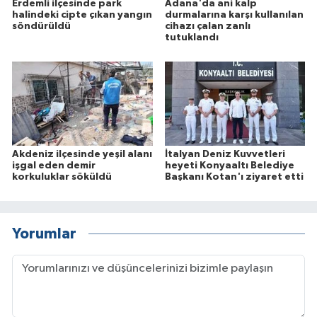
Erdemli ilçesinde park
Adana'da ani kalp
halindeki cipte çıkan yangın
durmalarına karşı kullanılan
söndürüldü
cihazı çalan zanlı
tutuklandı
Akdeniz ilçesinde yeşil alanı
İtalyan Deniz Kuvvetleri
işgal eden demir
heyeti Konyaaltı Belediye
korkuluklar söküldü
Başkanı Kotan'ı ziyaret etti
Yorumlar