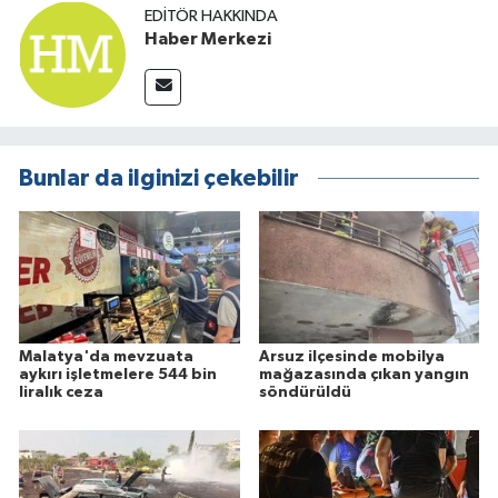
EDITÖR HAKKINDA
Haber Merkezi
Bunlar da ilginizi çekebilir
Malatya'da mevzuata
Arsuz ilçesinde mobilya
aykırı işletmelere 544 bin
mağazasında çıkan yangın
liralık ceza
söndürüldü