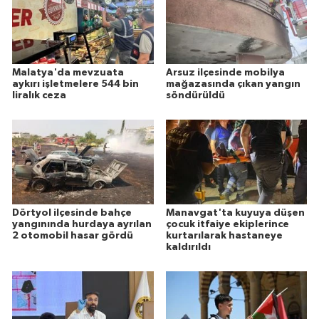
Malatya'da mevzuata
Arsuz ilçesinde mobilya
aykırı işletmelere 544 bin
mağazasında çıkan yangın
liralık ceza
söndürüldü
Dörtyol ilçesinde bahçe
Manavgat'ta kuyuya düşen
yangınında hurdaya ayrılan
çocuk itfaiye ekiplerince
2 otomobil hasar gördü
kurtarılarak hastaneye
kaldırıldı