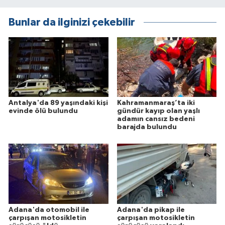
Bunlar da ilginizi çekebilir
Antalya'da 89 yaşındaki kişi
Kahramanmaraş’ta iki
evinde ölü bulundu
gündür kayıp olan yaşlı
adamın cansız bedeni
barajda bulundu
Adana'da otomobil ile
Adana'da pikap ile
çarpışan motosikletin
çarpışan motosikletin