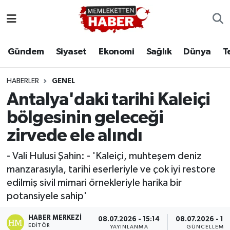
Gündem
Siyaset
Ekonomi
Sağlık
Dünya
T
HABERLER
GENEL
Antalya'daki tarihi Kaleiçi
bölgesinin geleceği
zirvede ele alındı
- Vali Hulusi Şahin: - 'Kaleiçi, muhteşem deniz
manzarasıyla, tarihi eserleriyle ve çok iyi restore
edilmiş sivil mimari örnekleriyle harika bir
potansiyele sahip'
HABER MERKEZI
08.07.2026 - 15:14
08.07.2026 - 15
EDITÖR
YAYINLANMA
GÜNCELLEME