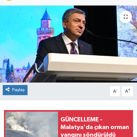
Paylaş
-
+
A
A
GÜNCELLEME -
Malatya'da çıkan orman
yangını söndürüldü