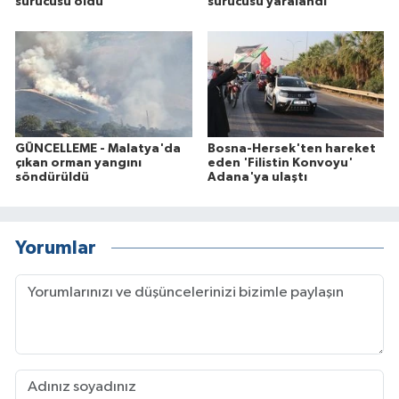
sürücüsü öldü
sürücüsü yaralandı
GÜNCELLEME - Malatya'da
Bosna-Hersek'ten hareket
çıkan orman yangını
eden 'Filistin Konvoyu'
söndürüldü
Adana'ya ulaştı
Yorumlar