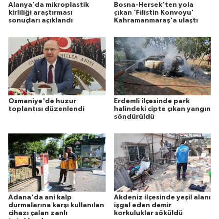
Alanya'da mikroplastik
Bosna-Hersek'ten yola
kirliliği araştırması
çıkan 'Filistin Konvoyu'
sonuçları açıklandı
Kahramanmaraş'a ulaştı
Osmaniye'de huzur
Erdemli ilçesinde park
toplantısı düzenlendi
halindeki cipte çıkan yangın
söndürüldü
Adana'da ani kalp
Akdeniz ilçesinde yeşil alanı
durmalarına karşı kullanılan
işgal eden demir
cihazı çalan zanlı
korkuluklar söküldü