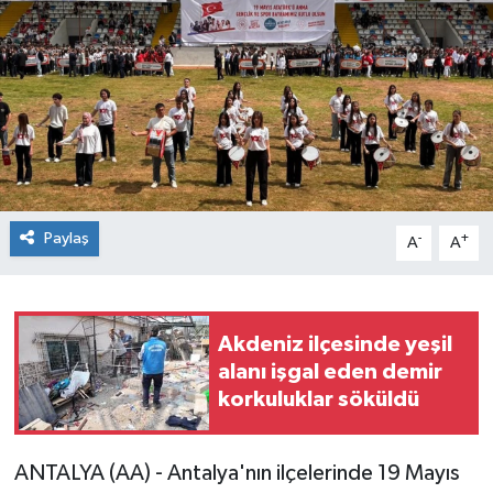
Paylaş
-
+
A
A
Akdeniz ilçesinde yeşil
alanı işgal eden demir
korkuluklar söküldü
ANTALYA (AA) - Antalya'nın ilçelerinde 19 Mayıs