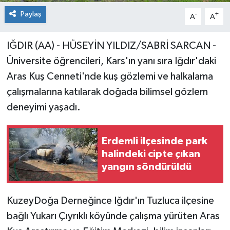
Paylaş
-
+
A
A
IĞDIR (AA) - HÜSEYİN YILDIZ/SABRİ SARCAN -
Üniversite öğrencileri, Kars'ın yanı sıra Iğdır'daki
Aras Kuş Cenneti'nde kuş gözlemi ve halkalama
çalışmalarına katılarak doğada bilimsel gözlem
deneyimi yaşadı.
Erdemli ilçesinde park
halindeki cipte çıkan
yangın söndürüldü
KuzeyDoğa Derneğince Iğdır'ın Tuzluca ilçesine
bağlı Yukarı Çıyrıklı köyünde çalışma yürüten Aras