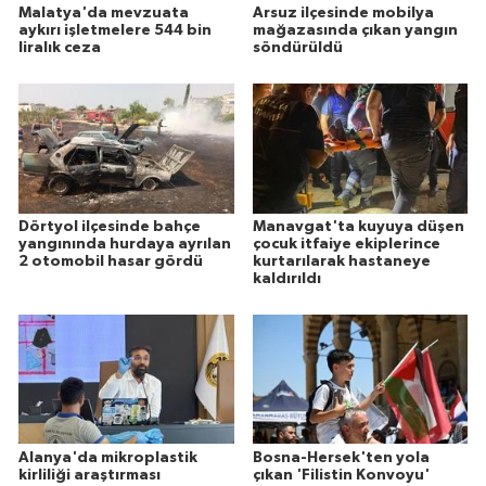
Malatya'da mevzuata
Arsuz ilçesinde mobilya
aykırı işletmelere 544 bin
mağazasında çıkan yangın
liralık ceza
söndürüldü
Dörtyol ilçesinde bahçe
Manavgat'ta kuyuya düşen
yangınında hurdaya ayrılan
çocuk itfaiye ekiplerince
2 otomobil hasar gördü
kurtarılarak hastaneye
kaldırıldı
Alanya'da mikroplastik
Bosna-Hersek'ten yola
kirliliği araştırması
çıkan 'Filistin Konvoyu'