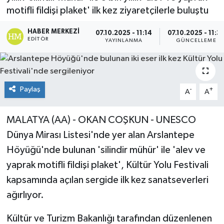
motifli fildişi plaket' ilk kez ziyaretçilerle buluştu
HABER MERKEZI
07.10.2025 - 11:14
07.10.2025 - 11:3
EDITÖR
YAYINLANMA
GÜNCELLEME
Paylaş
-
+
A
A
MALATYA (AA) - OKAN COŞKUN - UNESCO
Dünya Mirası Listesi'nde yer alan Arslantepe
Höyüğü'nde bulunan 'silindir mühür' ile 'alev ve
yaprak motifli fildişi plaket', Kültür Yolu Festivali
kapsamında açılan sergide ilk kez sanatseverleri
ağırlıyor.
Kültür ve Turizm Bakanlığı tarafından düzenlenen