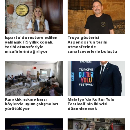
Isparta'da restore edilen
Troya gösterisi
yaklaşık 115 yıllık konak,
Aspendos'un tarihi
tarihi atmosferiyle
atmosferinde
misafirlerini ağırlıyor
sanatseverlerle buluştu
Kuraklık riskine karşı
Malatya'da Kültür Yolu
köylerde uyum çalışmaları
Festivali'nin ikincisi
yürütülüyor
düzenlenecek