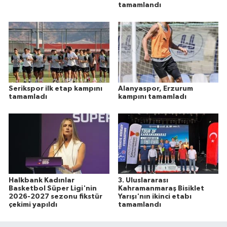
tamamlandı
Serikspor ilk etap kampını
Alanyaspor, Erzurum
tamamladı
kampını tamamladı
Halkbank Kadınlar
3. Uluslararası
Basketbol Süper Ligi'nin
Kahramanmaraş Bisiklet
2026-2027 sezonu fikstür
Yarışı'nın ikinci etabı
çekimi yapıldı
tamamlandı