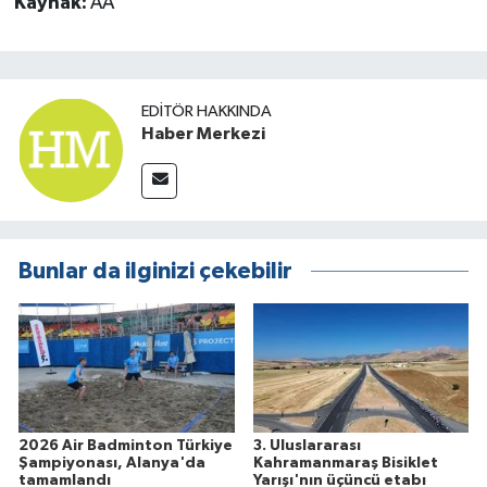
Kaynak:
AA
EDITÖR HAKKINDA
Haber Merkezi
Bunlar da ilginizi çekebilir
2026 Air Badminton Türkiye
3. Uluslararası
Şampiyonası, Alanya'da
Kahramanmaraş Bisiklet
tamamlandı
Yarışı'nın üçüncü etabı