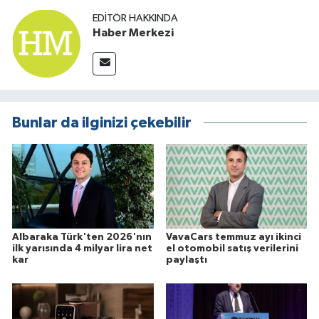
EDITÖR HAKKINDA
Haber Merkezi
Bunlar da ilginizi çekebilir
Albaraka Türk'ten 2026'nın
VavaCars temmuz ayı ikinci
ilk yarısında 4 milyar lira net
el otomobil satış verilerini
kar
paylaştı