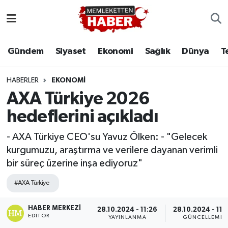
Gündem
Siyaset
Ekonomi
Sağlık
Dünya
T
HABERLER
EKONOMI
AXA Türkiye 2026
hedeflerini açıkladı
- AXA Türkiye CEO'su Yavuz Ölken: - "Gelecek
kurgumuzu, araştırma ve verilere dayanan verimli
bir süreç üzerine inşa ediyoruz"
#AXA Türkiye
HABER MERKEZI
28.10.2024 - 11:26
28.10.2024 - 11:
EDITÖR
YAYINLANMA
GÜNCELLEME