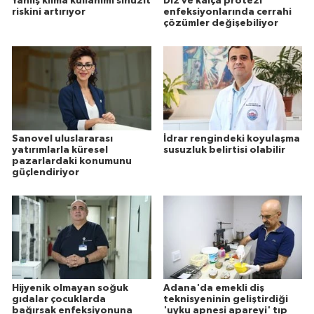
Yanlış klima kullanımı sinüzit
Diz ve kalça protezi
riskini artırıyor
enfeksiyonlarında cerrahi
çözümler değişebiliyor
Sanovel uluslararası
İdrar rengindeki koyulaşma
yatırımlarla küresel
susuzluk belirtisi olabilir
pazarlardaki konumunu
güçlendiriyor
Hijyenik olmayan soğuk
Adana'da emekli diş
gıdalar çocuklarda
teknisyeninin geliştirdiği
bağırsak enfeksiyonuna
'uyku apnesi apareyi' tıp