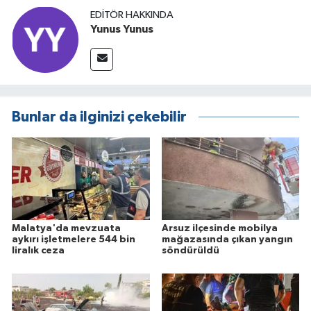
EDITÖR HAKKINDA
Yunus Yunus
Bunlar da ilginizi çekebilir
Malatya'da mevzuata
Arsuz ilçesinde mobilya
aykırı işletmelere 544 bin
mağazasında çıkan yangın
liralık ceza
söndürüldü