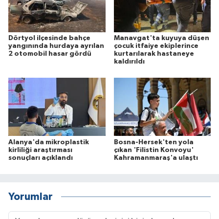
Dörtyol ilçesinde bahçe
Manavgat'ta kuyuya düşen
yangınında hurdaya ayrılan
çocuk itfaiye ekiplerince
2 otomobil hasar gördü
kurtarılarak hastaneye
kaldırıldı
Alanya'da mikroplastik
Bosna-Hersek'ten yola
kirliliği araştırması
çıkan 'Filistin Konvoyu'
sonuçları açıklandı
Kahramanmaraş'a ulaştı
Yorumlar