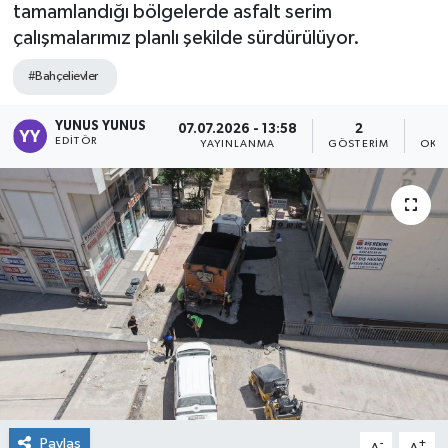
tamamlandığı bölgelerde asfalt serim
çalışmalarımız planlı şekilde sürdürülüyor.
#Bahçelievler
YUNUS YUNUS
07.07.2026 - 13:58
2
EDITÖR
YAYINLANMA
GÖSTERIM
OKU
Paylaş
-
+