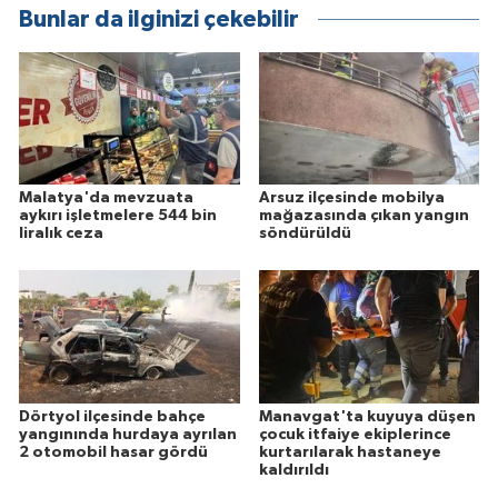
Bunlar da ilginizi çekebilir
Malatya'da mevzuata
Arsuz ilçesinde mobilya
aykırı işletmelere 544 bin
mağazasında çıkan yangın
liralık ceza
söndürüldü
Dörtyol ilçesinde bahçe
Manavgat'ta kuyuya düşen
yangınında hurdaya ayrılan
çocuk itfaiye ekiplerince
2 otomobil hasar gördü
kurtarılarak hastaneye
kaldırıldı