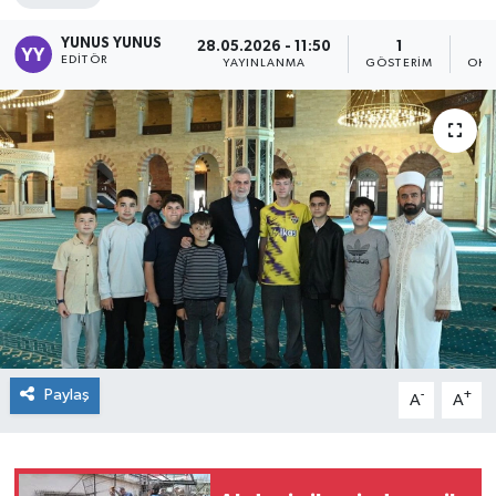
YUNUS YUNUS
28.05.2026 - 11:50
1
EDITÖR
YAYINLANMA
GÖSTERIM
OKU
Paylaş
-
+
A
A