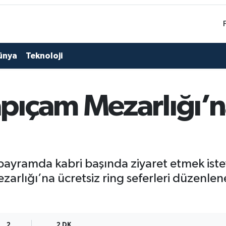
ünya
Teknoloji
ıçam Mezarlığı’na
ı bayramda kabri başında ziyaret etmek ist
rlığı’na ücretsiz ring seferleri düzenlen
2
2 DK