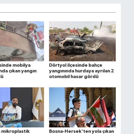
esinde mobilya
Dörtyol ilçesinde bahçe
da çıkan yangın
yangınında hurdaya ayrılan 2
dü
otomobil hasar gördü
 mikroplastik
Bosna-Hersek'ten yola çıkan