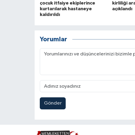
çocuk itfaiye ekiplerince
kirliliği a
kurtarılarak hastaneye
açıklandı
kaldırıldı
Yorumlar
Gönder