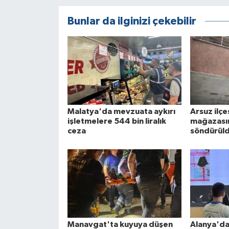
Bunlar da ilginizi çekebilir
Malatya'da mevzuata aykırı
Arsuz ilç
işletmelere 544 bin liralık
mağazasın
ceza
söndürül
Manavgat'ta kuyuya düşen
Alanya'da