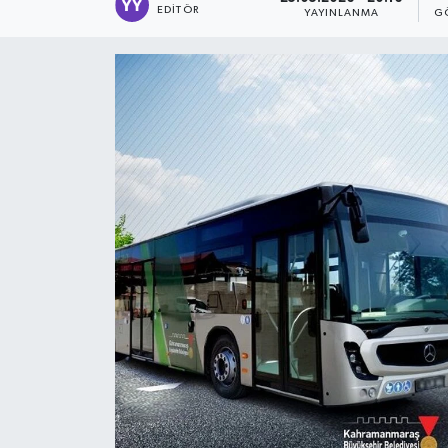
EDITÖR
YAYINLANMA
G