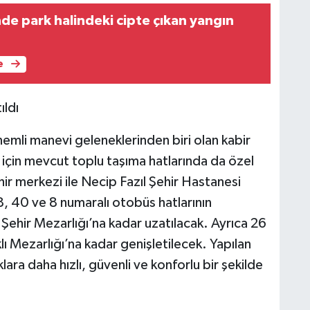
nde park halindeki cipte çıkan yangın
e
ıldı
emli manevi geleneklerinden biri olan kabir
i için mevcut toplu taşıma hatlarında da özel
r merkezi ile Necip Fazıl Şehir Hastanesi
, 40 ve 8 numaralı otobüs hatlarının
ehir Mezarlığı’na kadar uzatılacak. Ayrıca 26
ı Mezarlığı’na kadar genişletilecek. Yapılan
ara daha hızlı, güvenli ve konforlu bir şekilde