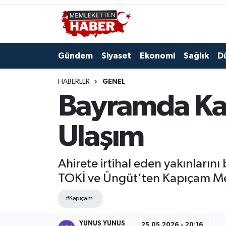
Gündem
Siyaset
Ekonomi
Sağlık
D
HABERLER
GENEL
Bayramda Kap
Ulaşım
Ahirete irtihal eden yakınların
TOKİ ve Üngüt’ten Kapıçam Meza
#Kapıçam
YUNUS YUNUS
25.05.2026 - 20:16