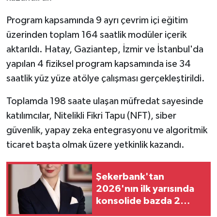
Program kapsamında 9 ayrı çevrim içi eğitim
üzerinden toplam 164 saatlik modüler içerik
aktarıldı. Hatay, Gaziantep, İzmir ve İstanbul'da
yapılan 4 fiziksel program kapsamında ise 34
saatlik yüz yüze atölye çalışması gerçekleştirildi.
Toplamda 198 saate ulaşan müfredat sayesinde
katılımcılar, Nitelikli Fikri Tapu (NFT), siber
güvenlik, yapay zeka entegrasyonu ve algoritmik
ticaret başta olmak üzere yetkinlik kazandı.
Şekerbank'tan
2026'nın ilk yarısında
konsolide bazda 2
milyar lira net kar