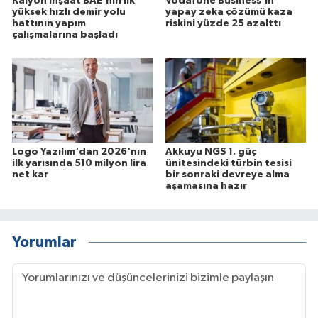
Kalyon İnşaat BAE'nin ilk
Vodafone Business'ın
yüksek hızlı demir yolu
yapay zeka çözümü kaza
hattının yapım
riskini yüzde 25 azalttı
çalışmalarına başladı
Logo Yazılım'dan 2026'nın
Akkuyu NGS 1. güç
ilk yarısında 510 milyon lira
ünitesindeki türbin tesisi
net kar
bir sonraki devreye alma
aşamasına hazır
Yorumlar