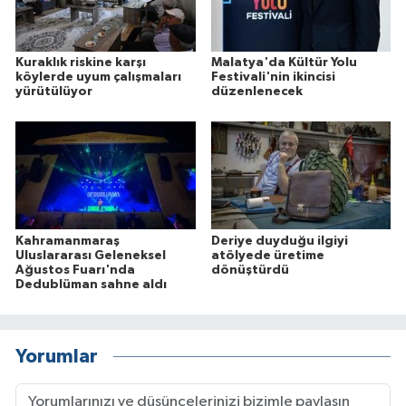
Kuraklık riskine karşı
Malatya'da Kültür Yolu
köylerde uyum çalışmaları
Festivali'nin ikincisi
yürütülüyor
düzenlenecek
Kahramanmaraş
Deriye duyduğu ilgiyi
Uluslararası Geleneksel
atölyede üretime
Ağustos Fuarı'nda
dönüştürdü
Dedublüman sahne aldı
Yorumlar