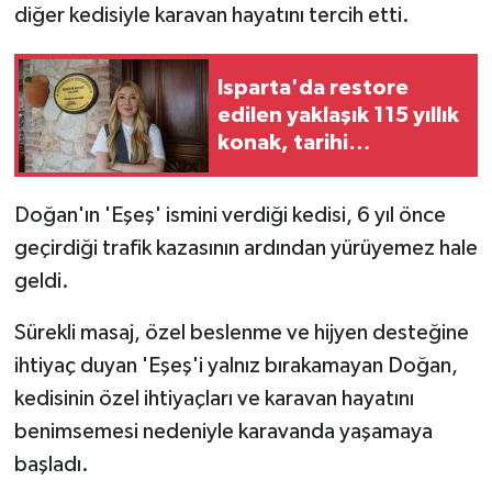
diğer kedisiyle karavan hayatını tercih etti.
Isparta'da restore
edilen yaklaşık 115 yıllık
konak, tarihi
atmosferiyle
misafirlerini ağırlıyor
Doğan'ın 'Eşeş' ismini verdiği kedisi, 6 yıl önce
geçirdiği trafik kazasının ardından yürüyemez hale
geldi.
Sürekli masaj, özel beslenme ve hijyen desteğine
ihtiyaç duyan 'Eşeş'i yalnız bırakamayan Doğan,
kedisinin özel ihtiyaçları ve karavan hayatını
benimsemesi nedeniyle karavanda yaşamaya
başladı.