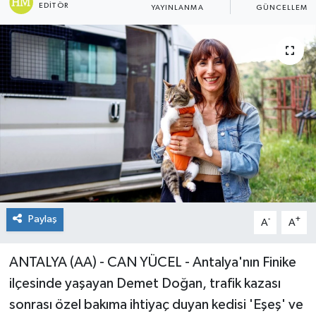
EDITÖR
YAYINLANMA
GÜNCELLEME
Paylaş
-
+
A
A
ANTALYA (AA) - CAN YÜCEL - Antalya'nın Finike
ilçesinde yaşayan Demet Doğan, trafik kazası
sonrası özel bakıma ihtiyaç duyan kedisi 'Eşeş' ve