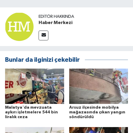
EDITÖR HAKKINDA
Haber Merkezi
Bunlar da ilginizi çekebilir
Malatya'da mevzuata
Arsuz ilçesinde mobilya
aykırı işletmelere 544 bin
mağazasında çıkan yangın
liralık ceza
söndürüldü