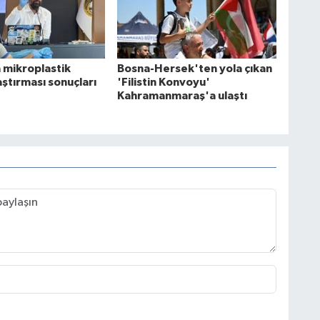
 mikroplastik
Bosna-Hersek'ten yola çıkan
raştırması sonuçları
'Filistin Konvoyu'
Kahramanmaraş'a ulaştı