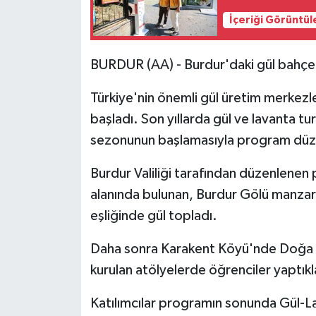
İçeriği Görüntül
BURDUR (AA) - Burdur'daki gül bahçel
Türkiye'nin önemli gül üretim merkezle
başladı. Son yıllarda gül ve lavanta t
sezonunun başlamasıyla program düz
Burdur Valiliği tarafından düzenlene
alanında bulunan, Burdur Gölü manzaral
eşliğinde gül topladı.
Daha sonra Karakent Köyü'nde Doğa Oku
kurulan atölyelerde öğrenciler yaptıkla
Katılımcılar programın sonunda Gül-L