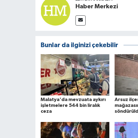
Haber Merkezi
Bunlar da ilginizi çekebilir
Malatya'da mevzuata aykırı
Arsuz ilç
işletmelere 544 bin liralık
mağazasın
ceza
söndürül