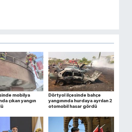
esinde mobilya
Dörtyol ilçesinde bahçe
da çıkan yangın
yangınında hurdaya ayrılan 2
dü
otomobil hasar gördü