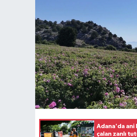
Adana'da ani k
çalan zanlı tu