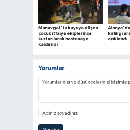
Manavgat'ta kuyuya düşen
Alanya'da
çocuk itfaiye ekiplerince
kirliliği a
kurtarılarak hastaneye
açıklandı
kaldırıldı
Yorumlar
Gönder