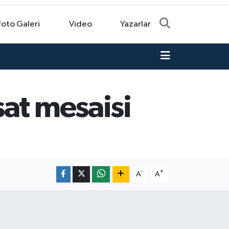
Foto Galeri
Video
Yazarlar
at mesaisi
-
+
A
A