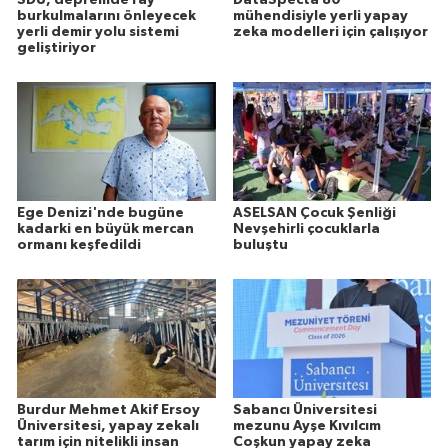
SDÜ, depremde ray
DataSpecta 80
burkulmalarını önleyecek
mühendisiyle yerli yapay
yerli demir yolu sistemi
zeka modelleri için çalışıyor
geliştiriyor
Ege Denizi'nde bugüne
ASELSAN Çocuk Şenliği
kadarki en büyük mercan
Nevşehirli çocuklarla
ormanı keşfedildi
buluştu
Burdur Mehmet Akif Ersoy
Sabancı Üniversitesi
Üniversitesi, yapay zekalı
mezunu Ayşe Kıvılcım
tarım için nitelikli insan
Coşkun yapay zeka