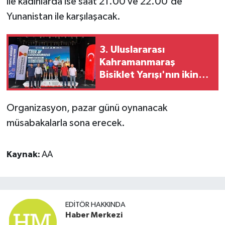
ile kadınlarda ise saat 21.00 ve 22.00'de
Yunanistan ile karşılaşacak.
3. Uluslararası
Kahramanmaraş
Bisiklet Yarışı'nın ikinci
etabı tamamlandı
Organizasyon, pazar günü oynanacak
müsabakalarla sona erecek.
Kaynak:
AA
EDITÖR HAKKINDA
Haber Merkezi