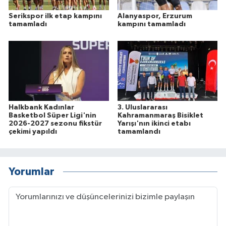
Serikspor ilk etap kampını
Alanyaspor, Erzurum
tamamladı
kampını tamamladı
Halkbank Kadınlar
3. Uluslararası
Basketbol Süper Ligi'nin
Kahramanmaraş Bisiklet
2026-2027 sezonu fikstür
Yarışı'nın ikinci etabı
çekimi yapıldı
tamamlandı
Yorumlar